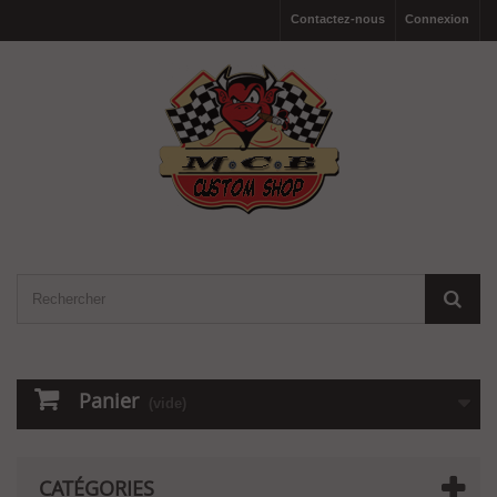
Contactez-nous
Connexion
Panier
(vide)
CATÉGORIES