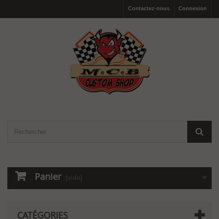
Contactez-nous
Connexion
Panier
(vide)
CATÉGORIES