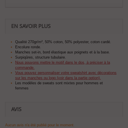
EN SAVOIR PLUS
Qualité 270gr/m², 50% coton, 50% polyester, coton cardé.
Encolure ronde.
Manches set-in, bord élastique aux poignets et à la base.
Surpiqûres, structure tubulaire.
Nous pouvons mettre le motif dans le dos, à préciser à la
commande.
Vous pouvez personnaliser votre sweatshirt avec décorations
sur les manches ou logo (voir dans la partie option).
Les modèles de sweats sont mixtes pour hommes et
femmes
AVIS
Aucun avis n'a été publié pour le moment.