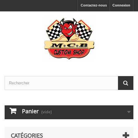
Contactez-nous
Connexion
Panier
(vide)
CATÉGORIES