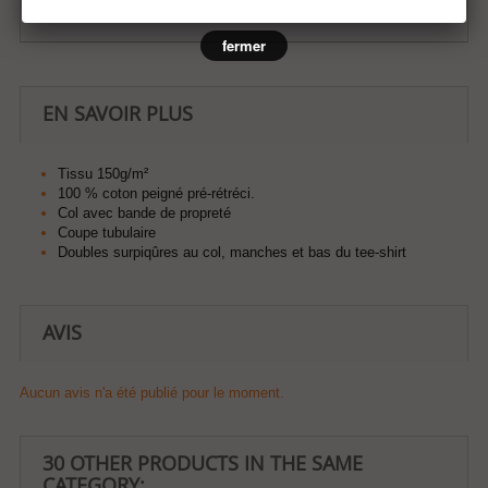
fermer
EN SAVOIR PLUS
Tissu 150g/m²
100 % coton peigné pré-rétréci.
Col avec bande de propreté
Coupe tubulaire
Doubles surpiqûres au col, manches et bas du tee-shirt
AVIS
Aucun avis n'a été publié pour le moment.
30 OTHER PRODUCTS IN THE SAME
CATEGORY: