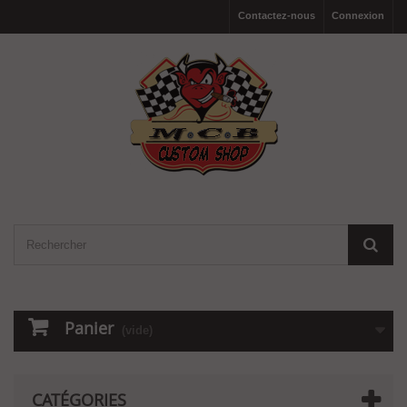
Contactez-nous
Connexion
Panier
(vide)
CATÉGORIES