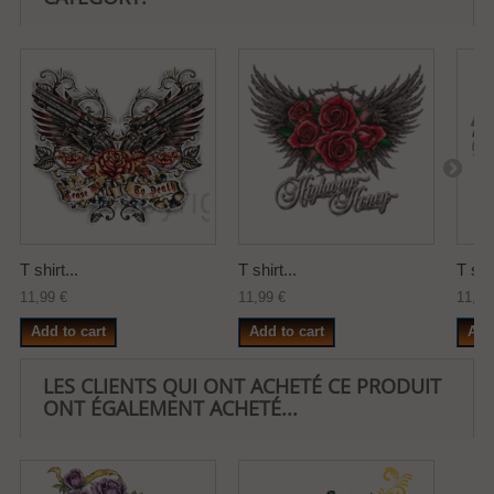
T shirt...
T shirt...
T shir
11,99 €
11,99 €
11,99
Add to cart
Add to cart
Add
LES CLIENTS QUI ONT ACHETÉ CE PRODUIT
ONT ÉGALEMENT ACHETÉ...