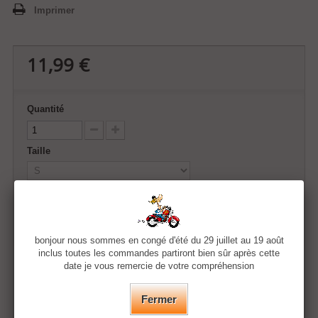
Imprimer
11,99 €
Quantité
Taille
Couleur
bonjour nous sommes en congé d'été du 29 juillet au 19 août
inclus toutes les commandes partiront bien sûr après cette
Ajouter au panier
date je vous remercie de votre compréhension
Fermer
Ajouter à ma liste d'envies