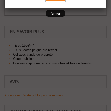
Ajouter à ma liste d'envies
fermer
EN SAVOIR PLUS
Tissu 150g/m²
100 % coton peigné pré-rétréci.
Col avec bande de propreté
Coupe tubulaire
Doubles surpiqûres au col, manches et bas du tee-shirt
AVIS
Aucun avis n'a été publié pour le moment.