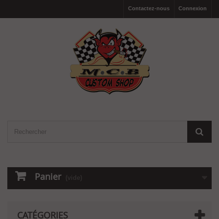
Contactez-nous
Connexion
Panier
(vide)
CATÉGORIES