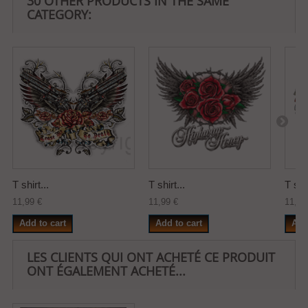
30 OTHER PRODUCTS IN THE SAME
CATEGORY:
T shirt...
T shirt...
T shir
11,99 €
11,99 €
11,99
Add to cart
Add to cart
Add
LES CLIENTS QUI ONT ACHETÉ CE PRODUIT
ONT ÉGALEMENT ACHETÉ...