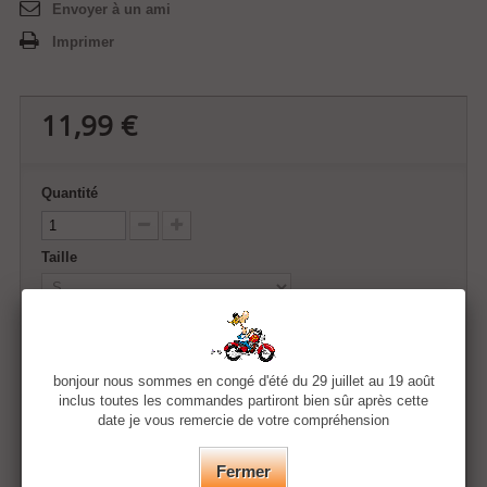
Envoyer à un ami
Imprimer
11,99 €
Quantité
Taille
Couleur
bonjour nous sommes en congé d'été du 29 juillet au 19 août
inclus toutes les commandes partiront bien sûr après cette
date je vous remercie de votre compréhension
Ajouter au panier
Fermer