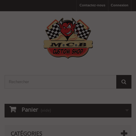
Contactez-nous
Connexion
Panier
(vide)
CATÉGORIES