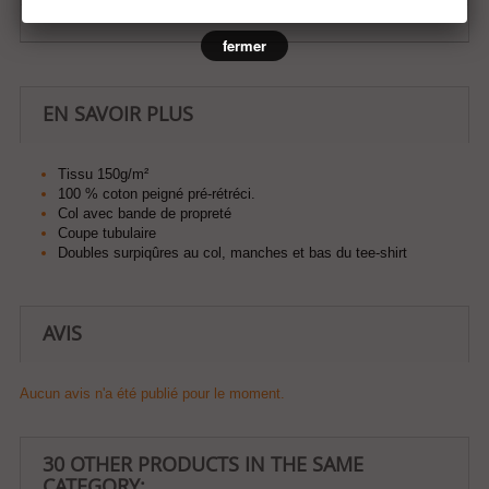
fermer
EN SAVOIR PLUS
Tissu 150g/m²
100 % coton peigné pré-rétréci.
Col avec bande de propreté
Coupe tubulaire
Doubles surpiqûres au col, manches et bas du tee-shirt
AVIS
Aucun avis n'a été publié pour le moment.
30 OTHER PRODUCTS IN THE SAME
CATEGORY: