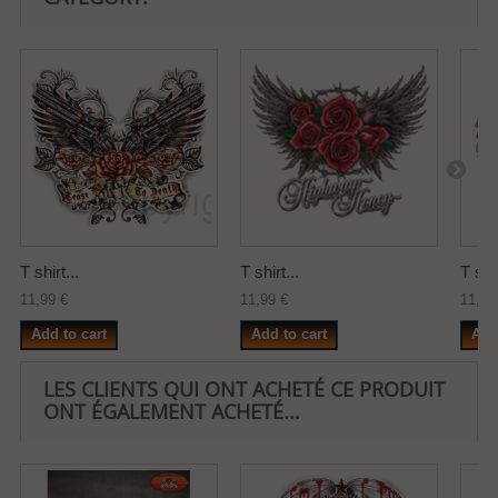
T shirt...
T shirt...
T shir
11,99 €
11,99 €
11,99
Add to cart
Add to cart
Add
LES CLIENTS QUI ONT ACHETÉ CE PRODUIT
ONT ÉGALEMENT ACHETÉ...