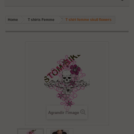
Home
T shirts Femme
T shirt femme skull flowers
Agrandir l'image