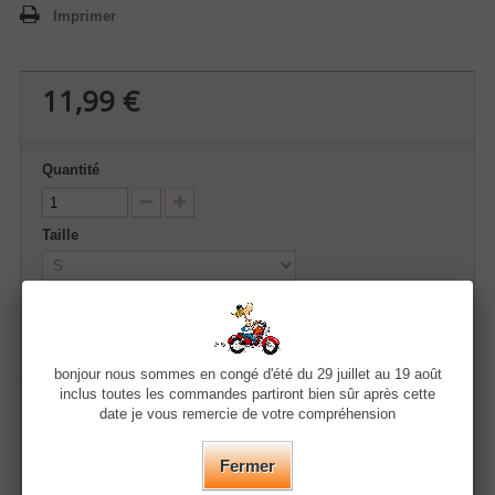
Imprimer
11,99 €
Quantité
Taille
Couleur
bonjour nous sommes en congé d'été du 29 juillet au 19 août
inclus toutes les commandes partiront bien sûr après cette
Ajouter au panier
date je vous remercie de votre compréhension
Fermer
Ajouter à ma liste d'envies