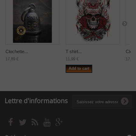
Clochette...
T shirt...
Cloch
17,89 €
11,99 €
17,89
Add to cart
Lettre d'informations