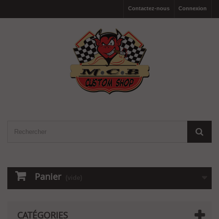
Contactez-nous
Connexion
Panier
(vide)
CATÉGORIES