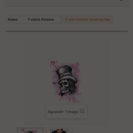
Home
T shirts Femme
T shirt femme skull top hat
Agrandir l'image