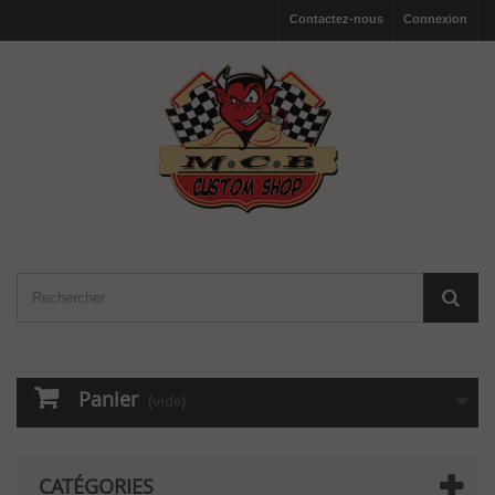
Contactez-nous
Connexion
Panier
(vide)
CATÉGORIES