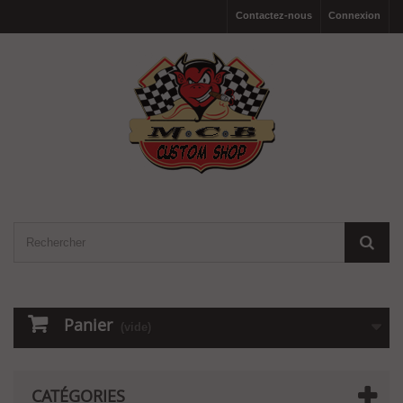
Contactez-nous
Connexion
Panier
(vide)
CATÉGORIES