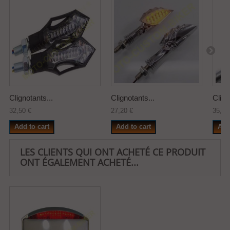
Clignotants...
Clignotants...
Clign
32,50 €
27,20 €
35,00
Add to cart
Add to cart
Add
LES CLIENTS QUI ONT ACHETÉ CE PRODUIT
ONT ÉGALEMENT ACHETÉ...