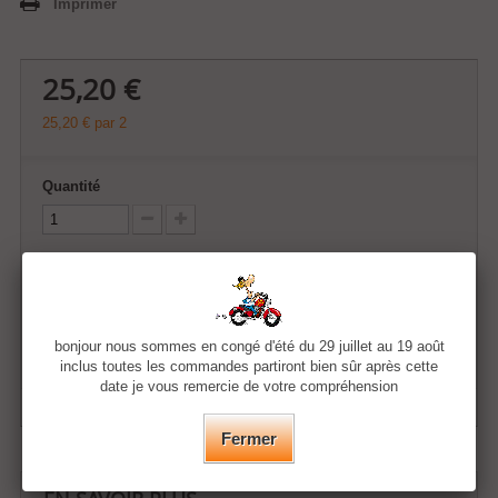
Imprimer
25,20 €
25,20 €
par 2
Quantité
Ajouter au panier
bonjour nous sommes en congé d'été du 29 juillet au 19 août
Ajouter à ma liste d'envies
inclus toutes les commandes partiront bien sûr après cette
date je vous remercie de votre compréhension
Fermer