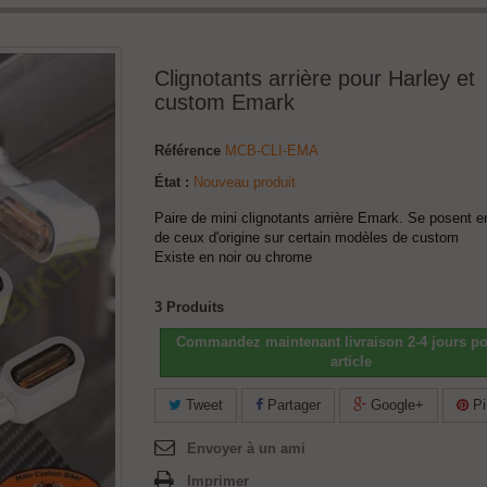
Clignotants arrière pour Harley et
custom Emark
Référence
MCB-CLI-EMA
État :
Nouveau produit
Paire de mini clignotants arrière Emark. Se posent e
de ceux d'origine sur certain modèles de custom
Existe en noir ou chrome
3
Produits
Commandez maintenant livraison 2-4 jours po
article
Tweet
Partager
Google+
Pi
Envoyer à un ami
Imprimer