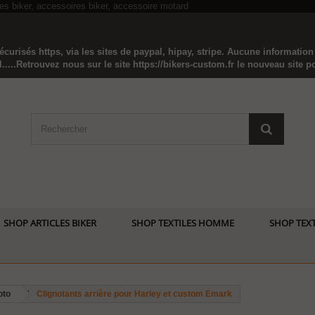
curisés https, via les sites de paypal, hipay, stripe. Aucune informatio
...Retrouvez nous sur le site https://bikers-custom.fr le nouveau site pou
SHOP ARTICLES BIKER
SHOP TEXTILES HOMME
SHOP TEXT
oto
Clignotants arrière pour Harley et custom Emark