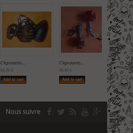
Clignotants...
Clignotants...
Clignota
59,20 €
39,90 €
59,20 €
Add to cart
Add to cart
Add to
Nous suivre