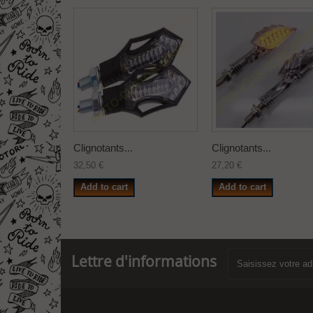
Clignotants...
Clignotants...
32,50 €
27,20 €
Add to cart
Add to cart
Lettre d'informations