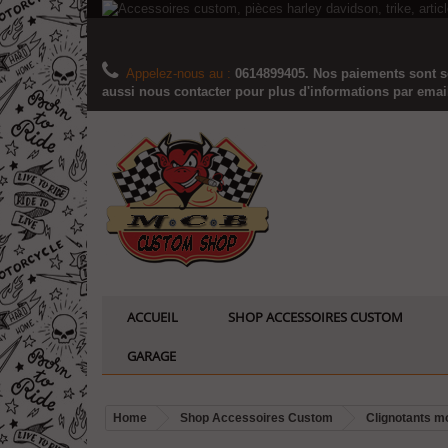
Appelez-nous au :
0614899405. Nos paiements sont sé
aussi nous contacter pour plus d'informations par email..
ACCUEIL
SHOP ACCESSOIRES CUSTOM
GARAGE
Home
Shop Accessoires Custom
Clignotants m