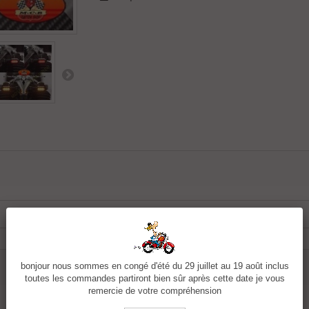
Aluminium
bonjour nous sommes en congé d'été du 29 juillet au 19 août inclus
toutes les commandes partiront bien sûr après cette date je vous
remercie de votre compréhension