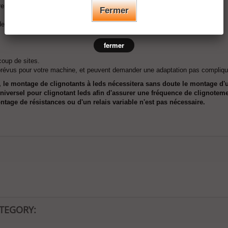
rente couleurs
Fermer
e ceux d'origine.
fermer
oup de sites.
 prévus pour votre machine, et peuvent demander une adaptation pas compliqu
, le montage de clignotants à leds nécessitera sans doute le montage d'u
 universel pour clignotant leds afin d'assurer une fréquence de clignoteme
tage de résistances ou d'un relais variable n'est pas nécessaire.
ATEGORY: