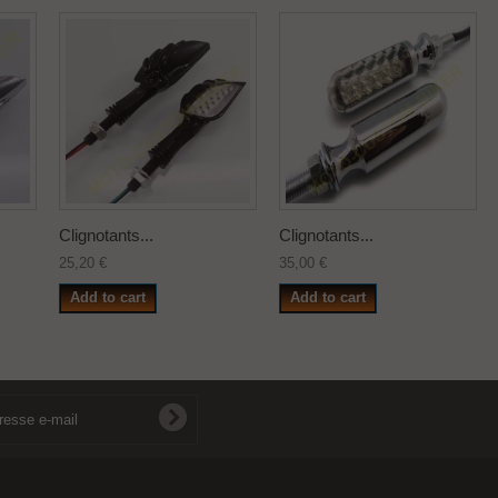
Clignotants...
Clignotants...
25,20 €
35,00 €
Add to cart
Add to cart