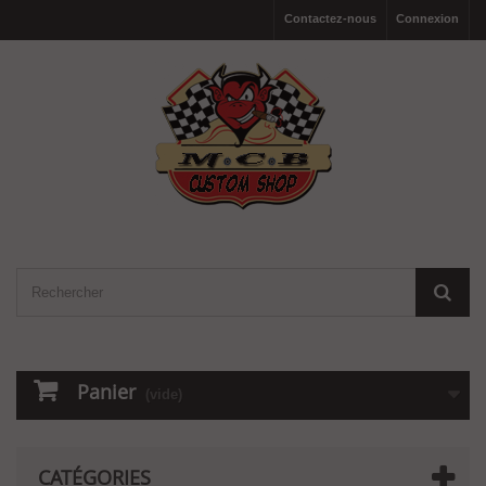
Contactez-nous
Connexion
Panier
(vide)
CATÉGORIES