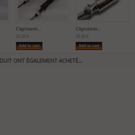
Clignotants...
Clignotants...
25,20 €
35,00 €
Add to cart
Add to cart
ODUIT ONT ÉGALEMENT ACHETÉ...