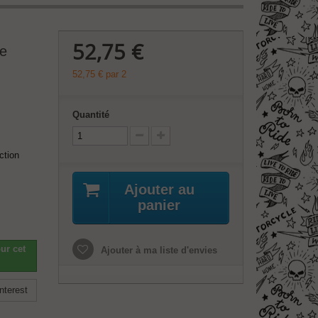
52,75 €
de
52,75 €
par 2
Quantité
ction
Ajouter au
panier
ur cet
Ajouter à ma liste d'envies
nterest