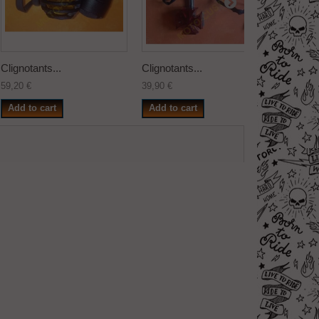
Clignotants...
Clignotants...
Clignota
59,20 €
39,90 €
59,20 €
Add to cart
Add to cart
Add to