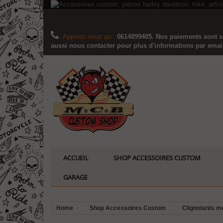
Appelez-nous au :
0614899405. Nos paiements sont sé
aussi nous contacter pour plus d'informations par email..
ACCUEIL
SHOP ACCESSOIRES CUSTOM
GARAGE
Home
Shop Accessoires Custom
Clignotants m