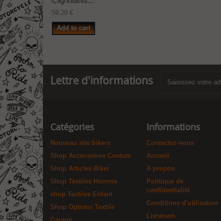
Clignotants...
59,20 €
Add to cart
Lettre d'informations
Catégories
Informations
Nouveau site bikers
Contactez-nous
Shop Accessoires Custom
Accueil
Shop Articles Biker
A propos
Shop Textiles Homme
Politique de
confidentialité
shop Textiles Enfant
Conditions d'utilisation
Shop Options Textile
Livraison
Garage