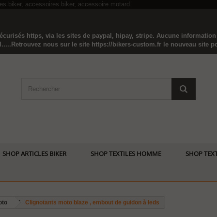
curisés https, via les sites de paypal, hipay, stripe. Aucune informatio
...Retrouvez nous sur le site https://bikers-custom.fr le nouveau site pou
SHOP ARTICLES BIKER
SHOP TEXTILES HOMME
SHOP TEXT
oto
Clignotants moto blaze , embout de guidon à leds