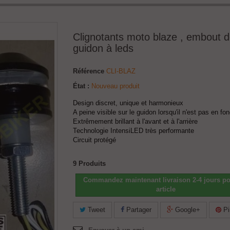
Clignotants moto blaze , embout 
guidon à leds
Référence
CLI-BLAZ
État :
Nouveau produit
Design discret, unique et harmonieux
A peine visible sur le guidon lorsqu'il n'est pas en fon
Extrêmement brillant à l'avant et à l'arrière
Technologie IntensiLED très performante
Circuit protégé
9
Produits
Commandez maintenant livraison 2-4 jours po
article
Tweet
Partager
Google+
Pi