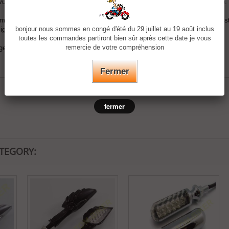
évus pour votre machine, et peuvent demander une adaptation pas compliqué.
 montage de clignotants à leds nécessitera sans doute le montage d'une résista
bonjour nous sommes en congé d'été du 29 juillet au 19 août inclus
clignotant leds afin d'assurer une fréquence de clignotement correcte.
toutes les commandes partiront bien sûr après cette date je vous
remercie de votre compréhension
e de résistances ou d'un relais variable n'est pas nécessaire.
Fermer
fermer
ATEGORY: