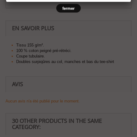
fermer
EN SAVOIR PLUS
Tissu 155 g/m².
100 % coton peigné pré-rétréci.
Coupe tubulaire.
Doubles surpiqûres au col, manches et bas du tee-shirt
AVIS
Aucun avis n'a été publié pour le moment.
30 OTHER PRODUCTS IN THE SAME
CATEGORY: