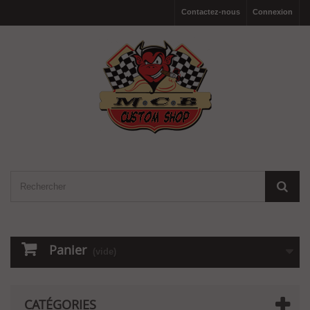
Contactez-nous
Connexion
Panier
(vide)
CATÉGORIES