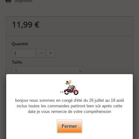
Imprimer
11,99 €
Quantité
Taille
Couleur
bonjour nous sommes en congé d'été du 29 juillet au 19 août
inclus toutes les commandes partiront bien sûr après cette
Ajouter au panier
date je vous remercie de votre compréhension
Fermer
Ajouter à ma liste d'envies