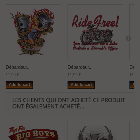
Débardeur...
Débardeur...
Débar
11,99 €
11,99 €
11,99
Add to cart
Add to cart
Add
LES CLIENTS QUI ONT ACHETÉ CE PRODUIT
ONT ÉGALEMENT ACHETÉ...