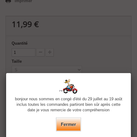
Imprimer
11,99 €
Quantité
Taille
Couleur
bonjour nous sommes en congé d'été du 29 juillet au 19 août
inclus toutes les commandes partiront bien sûr après cette
Ajouter au panier
date je vous remercie de votre compréhension
Fermer
Ajouter à ma liste d'envies