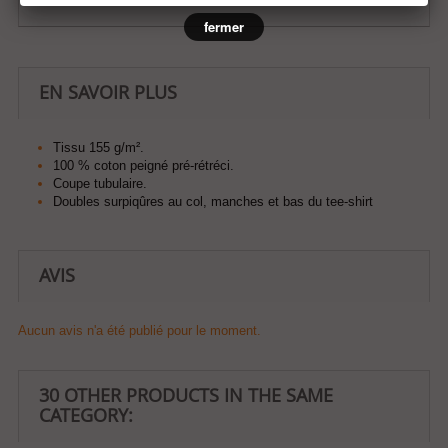
fermer
EN SAVOIR PLUS
Tissu 155 g/m².
100 % coton peigné pré-rétréci.
Coupe tubulaire.
Doubles surpiqûres au col, manches et bas du tee-shirt
AVIS
Aucun avis n'a été publié pour le moment.
30 OTHER PRODUCTS IN THE SAME
CATEGORY: