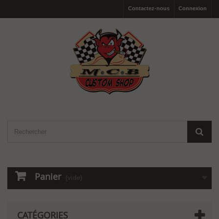
Contactez-nous
Connexion
Panier
(vide)
CATÉGORIES