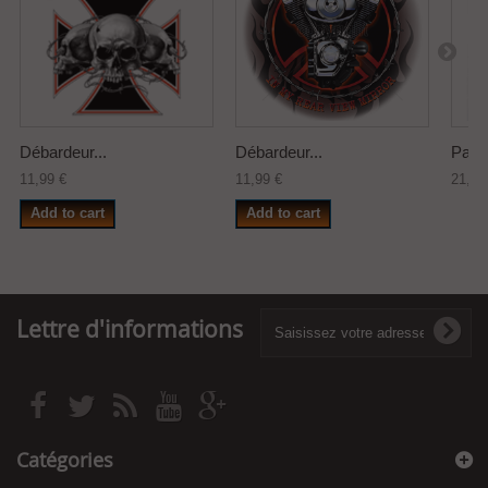
Débardeur...
Débardeur...
Patch
11,99 €
11,99 €
21,99
Add to cart
Add to cart
Lettre d'informations
Catégories