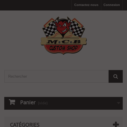
Contactez-nous
Connexion
Panier
(vide)
CATÉGORIES