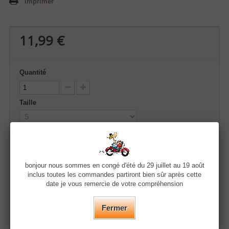
Imprimer
11,99 €
Quantité
Taille
Couleur
bonjour nous sommes en congé d'été du 29 juillet au 19 août
inclus toutes les commandes partiront bien sûr après cette
Ajouter au panier
date je vous remercie de votre compréhension
Fermer
Ajouter à ma liste d'envies