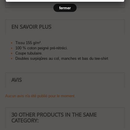
fermer
EN SAVOIR PLUS
Tissu 155 g/m².
100 % coton peigné pré-rétréci.
Coupe tubulaire.
Doubles surpiqûres au col, manches et bas du tee-shirt
AVIS
Aucun avis n'a été publié pour le moment.
30 OTHER PRODUCTS IN THE SAME
CATEGORY: