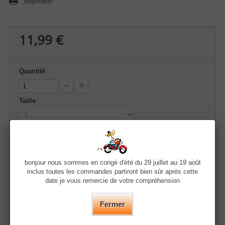
Imprimer
11,99 €
Quantité
Taille
Couleur
bonjour nous sommes en congé d'été du 29 juillet au 19 août
inclus toutes les commandes partiront bien sûr après cette
Ajouter au panier
date je vous remercie de votre compréhension
Fermer
Ajouter à ma liste d'envies