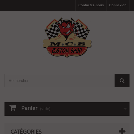
Contactez-nous
Connexion
Panier
(vide)
CATÉGORIES