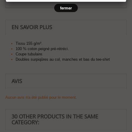
fermer
EN SAVOIR PLUS
Tissu 155 g/m².
100 % coton peigné pré-rétréci.
Coupe tubulaire.
Doubles surpiqûres au col, manches et bas du tee-shirt
AVIS
Aucun avis n'a été publié pour le moment.
30 OTHER PRODUCTS IN THE SAME
CATEGORY: