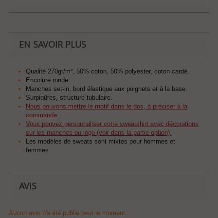
EN SAVOIR PLUS
Qualité 270gr/m², 50% coton, 50% polyester, coton cardé.
Encolure ronde.
Manches set-in, bord élastique aux poignets et à la base.
Surpiqûres, structure tubulaire.
Nous pouvons mettre le motif dans le dos, à préciser à la
commande.
Vous pouvez personnaliser votre sweatshirt avec décorations
sur les manches ou logo (voir dans la partie option).
Les modèles de sweats sont mixtes pour hommes et
femmes
AVIS
Aucun avis n'a été publié pour le moment.