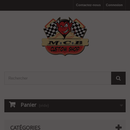
Contactez-nous
Connexion
Panier
(vide)
CATÉGORIES