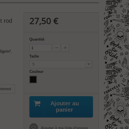
27,50 €
t rod
Quantité
0gr/m²,
Taille
S
Couleur
nterest
Ajouter au
panier
Ajouter à ma liste d'envies