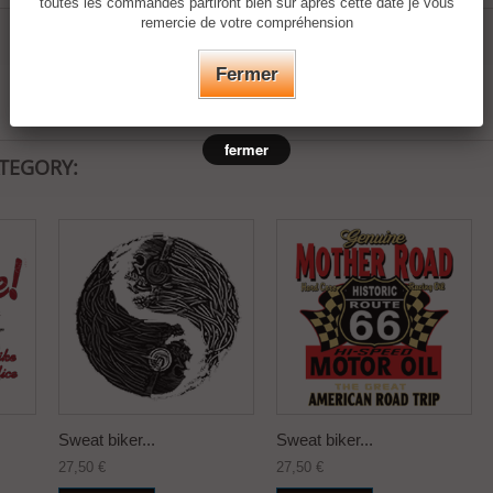
toutes les commandes partiront bien sûr après cette date je vous
remercie de votre compréhension
Fermer
fermer
ATEGORY:
Sweat biker...
Sweat biker...
27,50 €
27,50 €