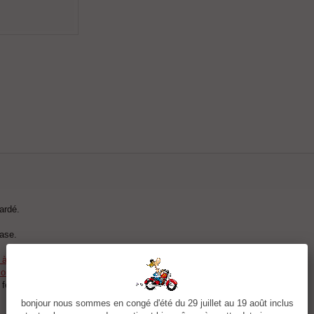
ardé.
base.
r à la commande.
rations sur les manches ou logo (voir dans la partie option).
t femmes
bonjour nous sommes en congé d'été du 29 juillet au 19 août inclus