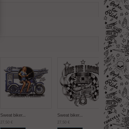
Sweat biker...
Sweat biker...
Sweat bi
27,50 €
27,50 €
27,50 €