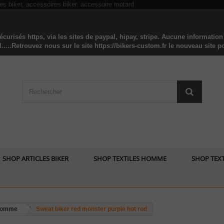
curisés https, via les sites de paypal, hipay, stripe. Aucune informatio
...Retrouvez nous sur le site https://bikers-custom.fr le nouveau site pou
SHOP ARTICLES BIKER
SHOP TEXTILES HOMME
SHOP TEXT
 homme
Sweat biker red monster purple hot rod