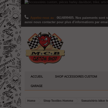
Appelez-nous au :
0614899405. Nos paiements sont sé
aussi nous contacter pour plus d'informations par email..
ACCUEIL
SHOP ACCESSOIRES CUSTOM
GARAGE
Home
Shop Textiles Homme
Sweatshirts biker