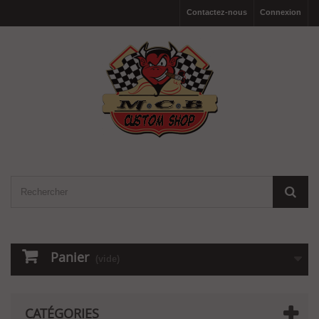
Contactez-nous
Connexion
Panier
(vide)
CATÉGORIES