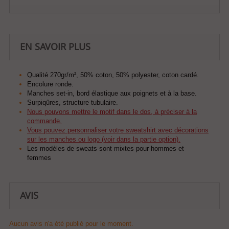
EN SAVOIR PLUS
Qualité 270gr/m², 50% coton, 50% polyester, coton cardé.
Encolure ronde.
Manches set-in, bord élastique aux poignets et à la base.
Surpiqûres, structure tubulaire.
Nous pouvons mettre le motif dans le dos, à préciser à la
commande.
Vous pouvez personnaliser votre sweatshirt avec décorations
sur les manches ou logo (voir dans la partie option).
Les modèles de sweats sont mixtes pour hommes et
femmes
AVIS
Aucun avis n'a été publié pour le moment.