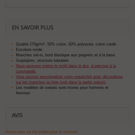
EN SAVOIR PLUS
Qualité 270gr/m², 50% coton, 50% polyester, coton cardé.
Encolure ronde.
Manches set-in, bord élastique aux poignets et à la base.
Surpiqûres, structure tubulaire.
Nous pouvons mettre le motif dans le dos, à préciser à la
commande.
Vous pouvez personnaliser votre sweatshirt avec décorations
sur les manches ou logo (voir dans la partie option).
Les modèles de sweats sont mixtes pour hommes et
femmes
AVIS
Aucun avis n'a été publié pour le moment.