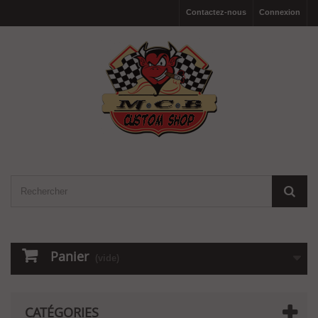
Contactez-nous
Connexion
Panier
(vide)
CATÉGORIES