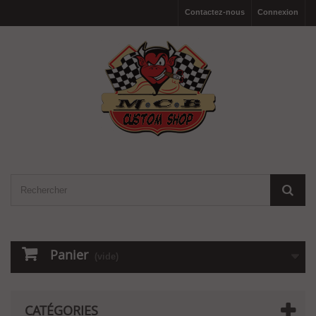
Contactez-nous
Connexion
Panier
(vide)
CATÉGORIES