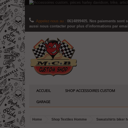
Appelez-nous au :
0614899405. Nos paiements sont sé
aussi nous contacter pour plus d'informations par email..
ACCUEIL
SHOP ACCESSOIRES CUSTOM
GARAGE
Home
Shop Textiles Homme
Sweatshirts biker