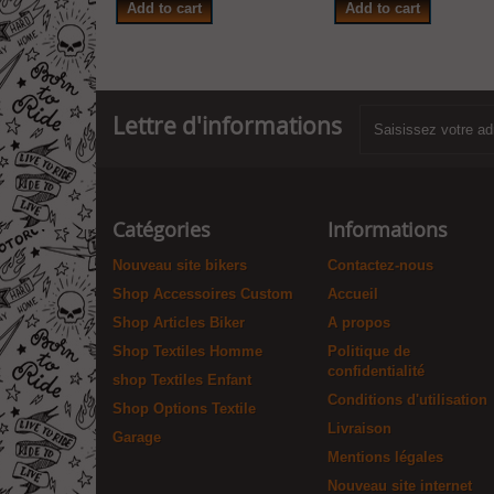
Add to cart
Add to cart
Lettre d'informations
Catégories
Informations
Nouveau site bikers
Contactez-nous
Shop Accessoires Custom
Accueil
Shop Articles Biker
A propos
Shop Textiles Homme
Politique de
confidentialité
shop Textiles Enfant
Conditions d'utilisation
Shop Options Textile
Livraison
Garage
Mentions légales
Nouveau site internet