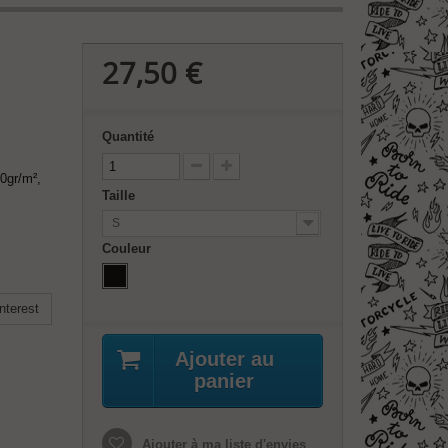
27,50 €
Quantité
0gr/m²,
Taille
S
Couleur
nterest
Ajouter au
panier
Ajouter à ma liste d'envies