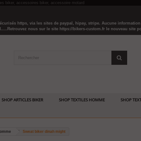
curisés https, via les sites de paypal, hipay, stripe. Aucune informatio
...Retrouvez nous sur le site https://bikers-custom.fr le nouveau site pou
SHOP ARTICLES BIKER
SHOP TEXTILES HOMME
SHOP TEXT
 homme
Sweat biker dinah might