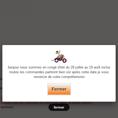
bonjour nous sommes en congé d'été du 29 juillet au 19 août inclus
toutes les commandes partiront bien sûr après cette date je vous
remercie de votre compréhension
ardé.
base.
Fermer
r à la commande.
rations sur les manches ou logo (voir dans la partie option).
fermer
t femmes