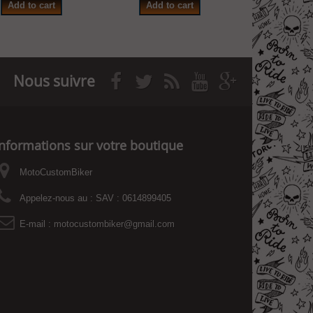
Add to cart
Add to cart
Add to
Nous suivre
Informations sur votre boutique
MotoCustomBiker
Appelez-nous au :
SAV : 0614899405
E-mail :
motocustombiker@gmail.com