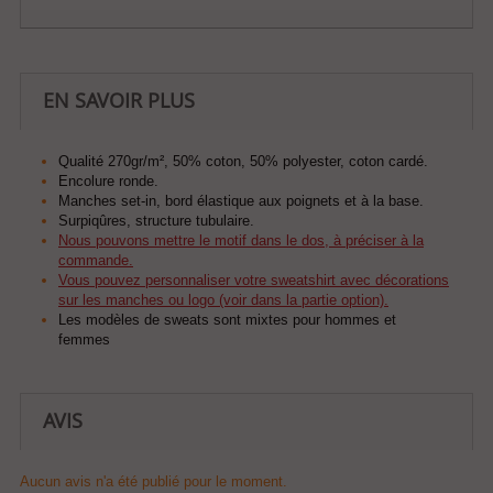
EN SAVOIR PLUS
Qualité 270gr/m², 50% coton, 50% polyester, coton cardé.
Encolure ronde.
Manches set-in, bord élastique aux poignets et à la base.
Surpiqûres, structure tubulaire.
Nous pouvons mettre le motif dans le dos, à préciser à la
commande.
Vous pouvez personnaliser votre sweatshirt avec décorations
sur les manches ou logo (voir dans la partie option).
Les modèles de sweats sont mixtes pour hommes et
femmes
AVIS
Aucun avis n'a été publié pour le moment.