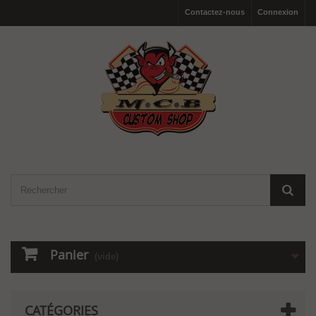
Contactez-nous
Connexion
Panier
(vide)
CATÉGORIES