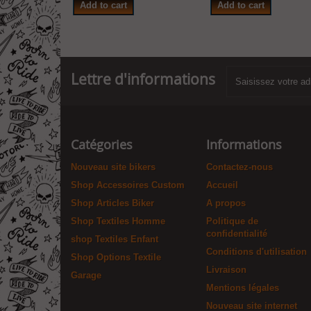
Add to cart
Add to cart
Lettre d'informations
Catégories
Informations
Nouveau site bikers
Contactez-nous
Shop Accessoires Custom
Accueil
Shop Articles Biker
A propos
Shop Textiles Homme
Politique de
confidentialité
shop Textiles Enfant
Conditions d'utilisation
Shop Options Textile
Livraison
Garage
Mentions légales
Nouveau site internet