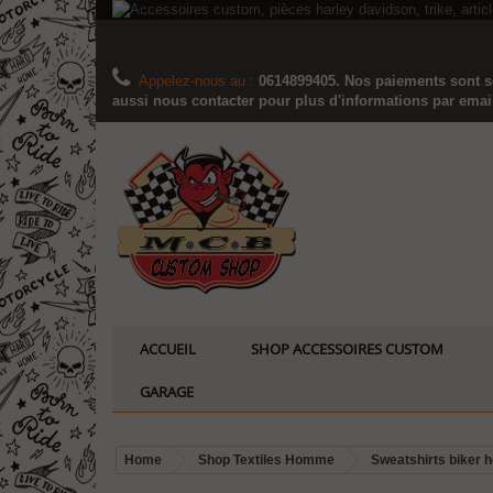
Appelez-nous au :
0614899405. Nos paiements sont sé
aussi nous contacter pour plus d'informations par email..
ACCUEIL
SHOP ACCESSOIRES CUSTOM
GARAGE
Home
Shop Textiles Homme
Sweatshirts biker