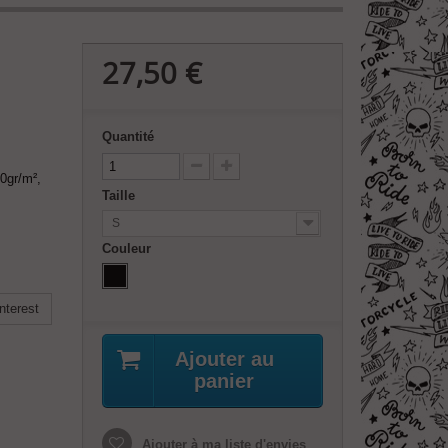
27,50 €
Quantité
0gr/m²,
Taille
S
Couleur
nterest
Ajouter au
panier
Ajouter à ma liste d'envies