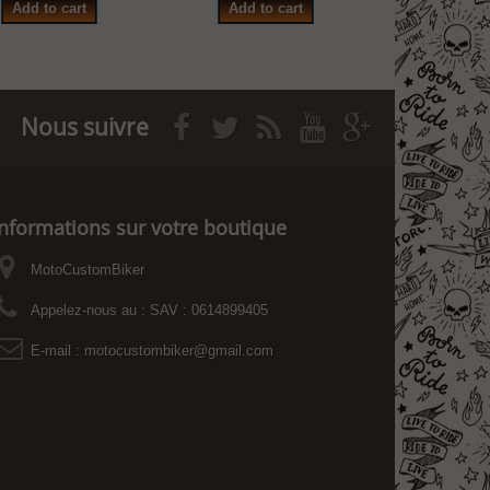
Add to cart
Add to cart
Add to
Nous suivre
Informations sur votre boutique
MotoCustomBiker
Appelez-nous au :
SAV : 0614899405
E-mail :
motocustombiker@gmail.com