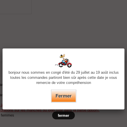
bonjour nous sommes en congé d'été du 29 juillet au 19 août inclus
toutes les commandes partiront bien sûr après cette date je vous
remercie de votre compréhension
ardé.
base.
Fermer
r à la commande.
rations sur les manches ou logo (voir dans la partie option).
fermer
t femmes