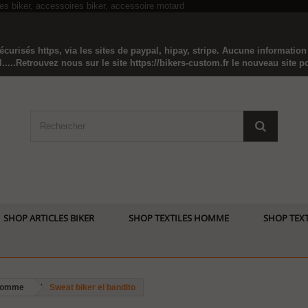
curisés https, via les sites de paypal, hipay, stripe. Aucune informatio
...Retrouvez nous sur le site https://bikers-custom.fr le nouveau site pou
SHOP ARTICLES BIKER
SHOP TEXTILES HOMME
SHOP TEXT
 homme
Sweat biker el bandito