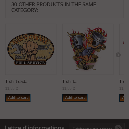
30 OTHER PRODUCTS IN THE SAME
CATEGORY:
T shirt dad...
T shirt...
T shir
11,99 €
11,99 €
11,99
Add to cart
Add to cart
Add
Lettre d'informations