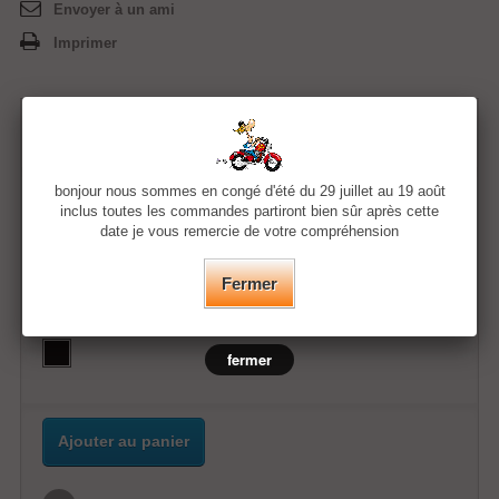
Envoyer à un ami
Imprimer
11,99 €
bonjour nous sommes en congé d'été du 29 juillet au 19 août
Quantité
inclus toutes les commandes partiront bien sûr après cette
date je vous remercie de votre compréhension
Taille
Fermer
Couleur
fermer
Ajouter au panier