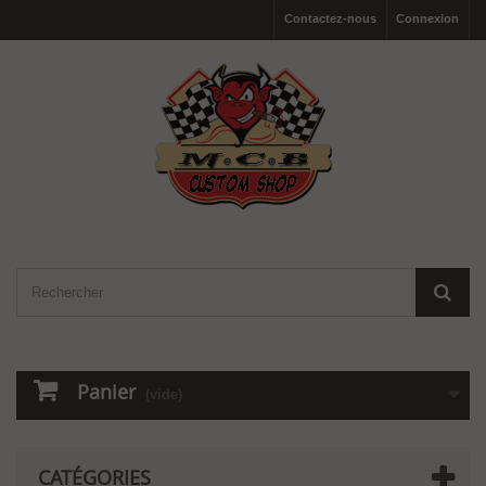
Contactez-nous
Connexion
Panier
(vide)
CATÉGORIES