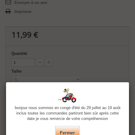
Envoyer à un ami
Imprimer
11,99 €
Quantité
Taille
Couleur
bonjour nous sommes en congé d'été du 29 juillet au 19 août
inclus toutes les commandes partiront bien sûr après cette
date je vous remercie de votre compréhension
Ajouter au panier
Fermer