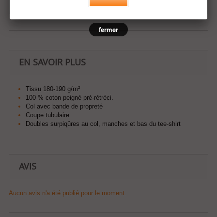
Ajouter à ma liste d'envies
fermer
EN SAVOIR PLUS
Tissu 180-190 g/m²
100 % coton peigné pré-rétréci.
Col avec bande de propreté
Coupe tubulaire
Doubles surpiqûres au col, manches et bas du tee-shirt
AVIS
Aucun avis n'a été publié pour le moment.