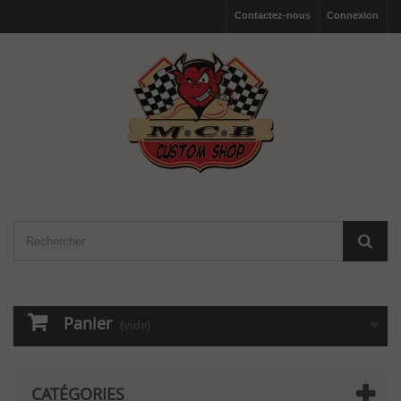
Contactez-nous
Connexion
Panier
(vide)
CATÉGORIES