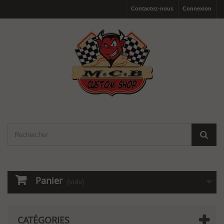
Contactez-nous
Connexion
Panier
(vide)
CATÉGORIES