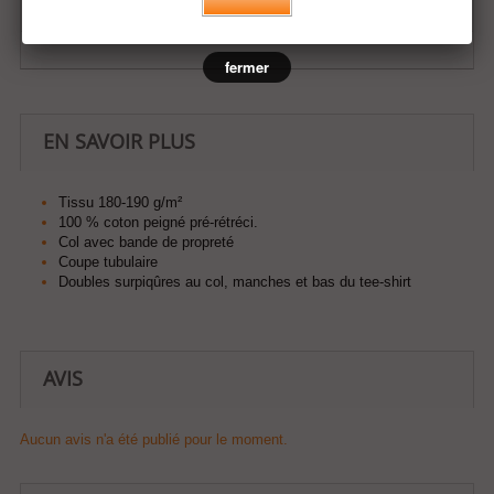
Ajouter à ma liste d'envies
fermer
EN SAVOIR PLUS
Tissu 180-190 g/m²
100 % coton peigné pré-rétréci.
Col avec bande de propreté
Coupe tubulaire
Doubles surpiqûres au col, manches et bas du tee-shirt
AVIS
Aucun avis n'a été publié pour le moment.