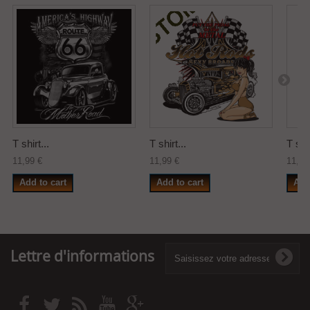
T shirt...
T shirt...
T shir
11,99 €
11,99 €
11,99
Add to cart
Add to cart
Add
Lettre d'informations