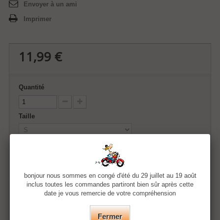
Envoyer à un ami
Imprimer
11,99 €
Quantité
Taille
Couleur
bonjour nous sommes en congé d'été du 29 juillet au 19 août
inclus toutes les commandes partiront bien sûr après cette
date je vous remercie de votre compréhension
Ajouter au panier
Fermer