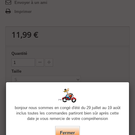
Envoyer à un ami
Imprimer
11,99 €
Quantité
Taille
Couleur
bonjour nous sommes en congé d'été du 29 juillet au 19 août
inclus toutes les commandes partiront bien sûr après cette
date je vous remercie de votre compréhension
Ajouter au panier
Fermer