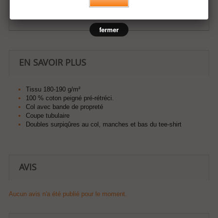
Ajouter à ma liste d'envies
fermer
EN SAVOIR PLUS
Tissu 180-190 g/m²
100 % coton peigné pré-rétréci.
Col avec bande de propreté
Coupe tubulaire
Doubles surpiqûres au col, manches et bas du tee-shirt
AVIS
Aucun avis n'a été publié pour le moment.