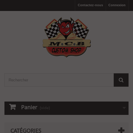
Contactez-nous
Connexion
Panier
(vide)
CATÉGORIES