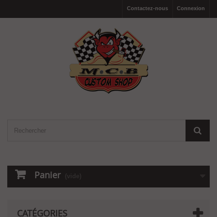
Contactez-nous
Connexion
Panier
(vide)
CATÉGORIES