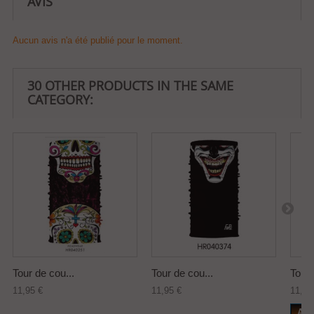
AVIS
Aucun avis n'a été publié pour le moment.
30 OTHER PRODUCTS IN THE SAME
CATEGORY:
Tour de cou...
Tour de cou...
Tour 
11,95 €
11,95 €
11,95
Add