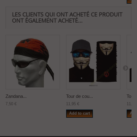
LES CLIENTS QUI ONT ACHETÉ CE PRODUIT
ONT ÉGALEMENT ACHETÉ...
Zandana...
Tour de cou...
Tour 
7,50 €
11,95 €
11,95
Add to cart
Add