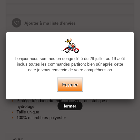
Ajouter à ma liste d'envies
bonjour nous sommes en congé d'été du 29 juillet au 19 août
EN SAVOIR PLUS
inclus toutes les commandes partiront bien sûr après cette
date je vous remercie de votre compréhension
Foulard multifonction en forme de tube
Se porte autour du cou, de la tête, en pirate, bandana,
Fermer
bonnet, au bras, dans les cheveux
F
lexible donc polyvalent, sans coutures
Protège très bien du froid et du vent, antistatique et
fermer
hydrofuge
Taille unique
100% microfibres polyester