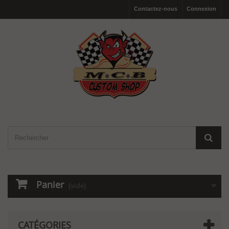
Contactez-nous
Connexion
Panier
(vide)
CATÉGORIES