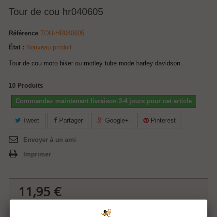
Tour de cou hr040605
Référence
TOU-HR040605
État :
Nouveau produit
Tour de cou moto biker ou motley tube mode harley davidson.
10
Produits
Commandez maintenant livraison 2-4 jours pour cet article
Tweet
Partager
Google+
Pinterest
Envoyer à un ami
Imprimer
11,95 €