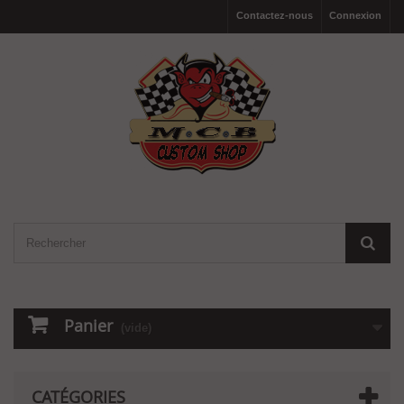
Contactez-nous
Connexion
Panier
(vide)
CATÉGORIES