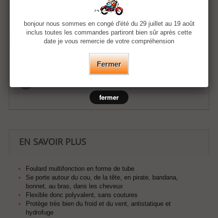
Quantité
bonjour nous sommes en congé d'été du 29 juillet au 19 août
inclus toutes les commandes partiront bien sûr après cette
date je vous remercie de votre compréhension
Ajouter au panier
Fermer
Ajouter à ma liste d'envies
fermer
EN SAVOIR PLUS
Foulard multifonction en forme de tube
Se porte autour du cou, de la tête, en pirate, bandana,
bonnet, au bras, dans les cheveux
F
lexible donc polyvalent, sans coutures
Protège très bien du froid et du vent, antistatique et
hydrofuge