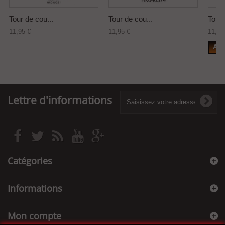
Tour de cou...
Tour de cou...
Tour 
11,95 €
11,95 €
11,95
Add
Lettre d'informations
Catégories
Informations
Mon compte