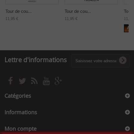
Tour de cou...
Tour de cou...
Tour 
11,95 €
11,95 €
11,95
Add
Lettre d'informations
Catégories
Informations
Mon compte