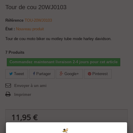
Tour de cou 20WJ0103
Référence
TOU-20WJ0103
État :
Nouveau produit
Tour de cou moto biker ou motley tube mode harley davidson.
7
Produits
Commandez maintenant livraison 2-4 jours pour cet article
Tweet
Partager
Google+
Pinterest
Envoyer à un ami
Imprimer
11,95 €