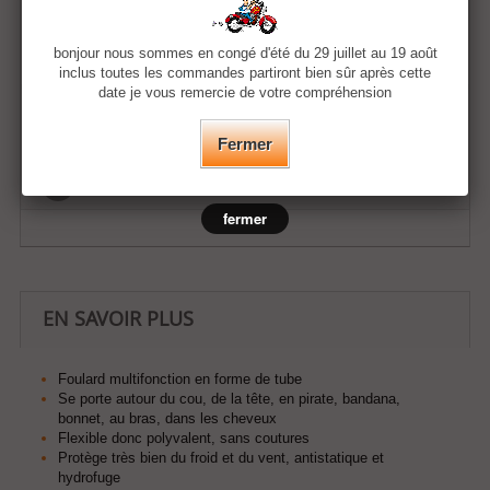
Quantité
bonjour nous sommes en congé d'été du 29 juillet au 19 août
inclus toutes les commandes partiront bien sûr après cette
date je vous remercie de votre compréhension
Ajouter au panier
Fermer
Ajouter à ma liste d'envies
fermer
EN SAVOIR PLUS
Foulard multifonction en forme de tube
Se porte autour du cou, de la tête, en pirate, bandana,
bonnet, au bras, dans les cheveux
F
lexible donc polyvalent, sans coutures
Protège très bien du froid et du vent, antistatique et
hydrofuge