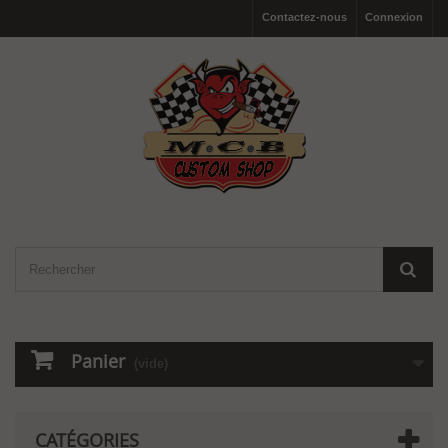
Contactez-nous
Connexion
Panier
(vide)
CATÉGORIES