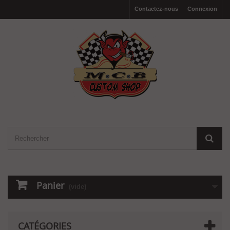
Contactez-nous
Connexion
Panier
(vide)
CATÉGORIES