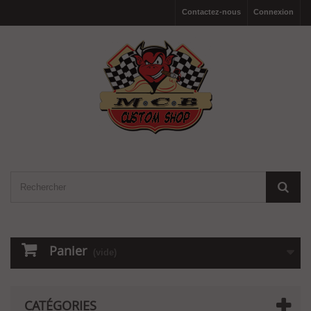
Contactez-nous
Connexion
Panier
(vide)
CATÉGORIES