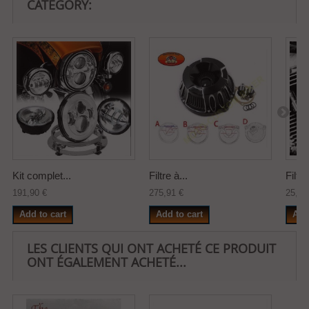
CATEGORY:
Kit complet...
Filtre à...
Filtre
191,90 €
275,91 €
25,10
Add to cart
Add to cart
Add
LES CLIENTS QUI ONT ACHETÉ CE PRODUIT
ONT ÉGALEMENT ACHETÉ...