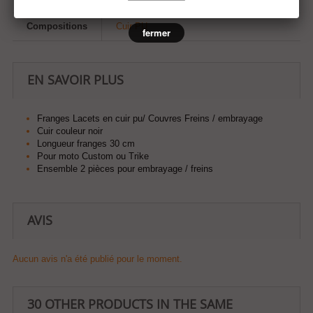
Compositions
Cuir PU
fermer
EN SAVOIR PLUS
Franges Lacets en cuir pu/ Couvres Freins / embrayage
Cuir couleur noir
Longueur franges 30 cm
Pour moto Custom ou Trike
Ensemble 2 pièces pour embrayage / freins
AVIS
Aucun avis n'a été publié pour le moment.
30 OTHER PRODUCTS IN THE SAME