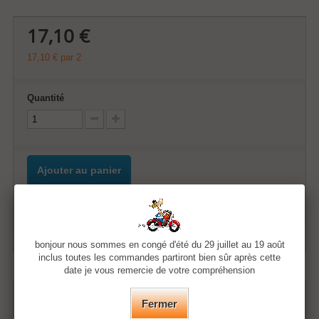
17,10 €
17,10 €
par 2
Quantité
Ajouter au panier
Ajouter à ma liste d'envies
bonjour nous sommes en congé d'été du 29 juillet au 19 août
inclus toutes les commandes partiront bien sûr après cette
date je vous remercie de votre compréhension
FICHE TECHNIQUE
Fermer