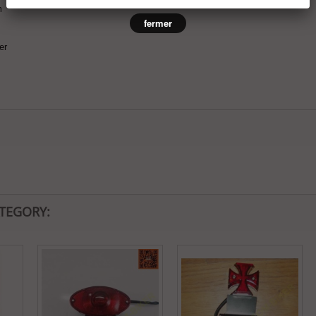
om
fermer
ter
ATEGORY: