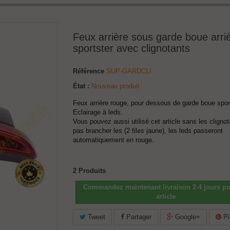
Feux arrière sous garde boue arri
sportster avec clignotants
Référence
SUP-GARDCLI
État :
Nouveau produit
Feux arrière rouge, pour dessous de garde boue sport
Eclairage à leds.
Vous pouvez aussi utilisé cet article sans les cligno
pas brancher les (2 files jaune), les leds passeront
automatiquement en rouge.
2
Produits
Commandez maintenant livraison 2-4 jours po
article
Tweet
Partager
Google+
Pi