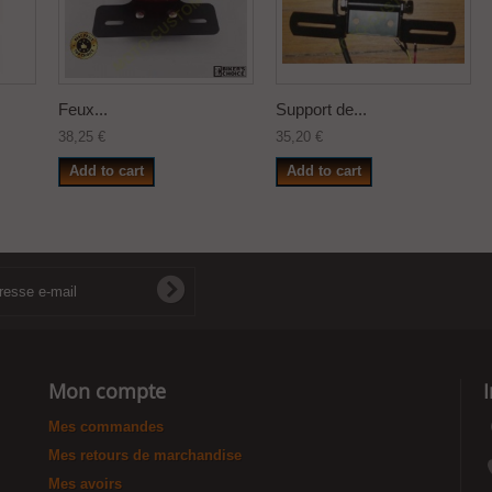
Feux...
Support de...
38,25 €
35,20 €
Add to cart
Add to cart
Mon compte
Mes commandes
Mes retours de marchandise
Mes avoirs