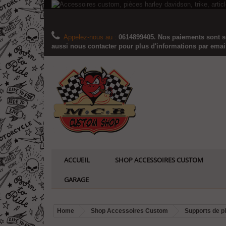
Appelez-nous au :
0614899405. Nos paiements sont sé
aussi nous contacter pour plus d'informations par email..
ACCUEIL
SHOP ACCESSOIRES CUSTOM
GARAGE
Home
Shop Accessoires Custom
Supports de p