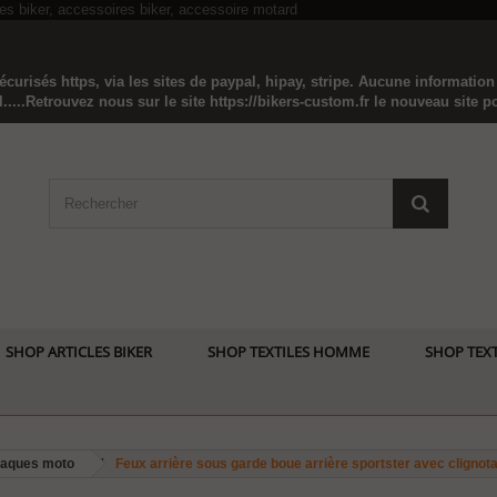
curisés https, via les sites de paypal, hipay, stripe. Aucune informatio
...Retrouvez nous sur le site https://bikers-custom.fr le nouveau site pou
SHOP ARTICLES BIKER
SHOP TEXTILES HOMME
SHOP TEXT
laques moto
Feux arrière sous garde boue arrière sportster avec clignot