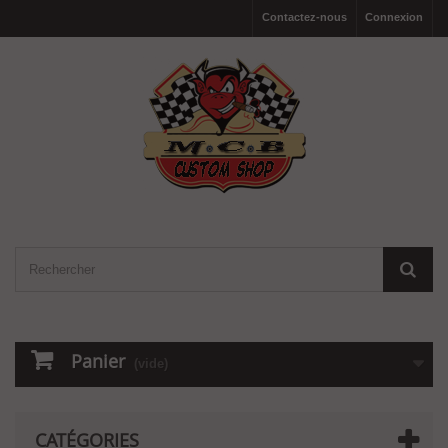
Contactez-nous
Connexion
Panier
(vide)
CATÉGORIES