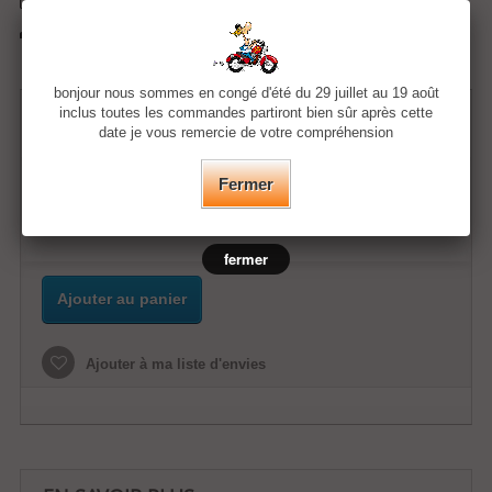
Envoyer à un ami
Imprimer
bonjour nous sommes en congé d'été du 29 juillet au 19 août
48,20 €
inclus toutes les commandes partiront bien sûr après cette
date je vous remercie de votre compréhension
Fermer
Quantité
fermer
Ajouter au panier
Ajouter à ma liste d'envies