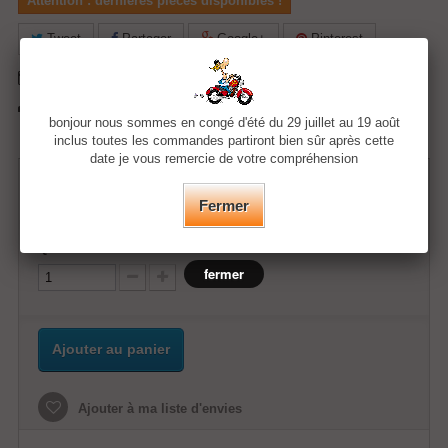
Attention : dernières pièces disponibles !
Tweet
Partager
Google+
Pinterest
Envoyer à un ami
Imprimer
bonjour nous sommes en congé d'été du 29 juillet au 19 août
inclus toutes les commandes partiront bien sûr après cette
date je vous remercie de votre compréhension
48,50 €
Fermer
Quantité
fermer
Ajouter au panier
Ajouter à ma liste d'envies