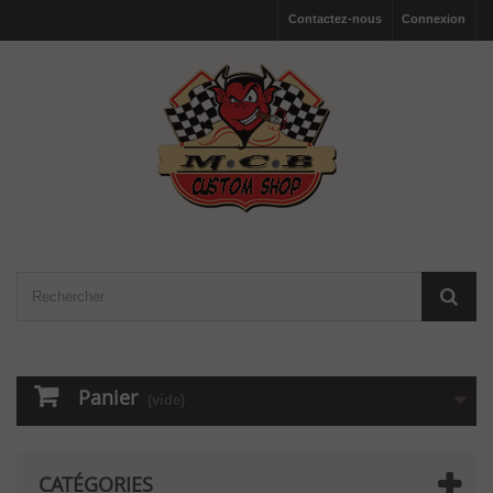
Contactez-nous
Connexion
Panier
(vide)
CATÉGORIES