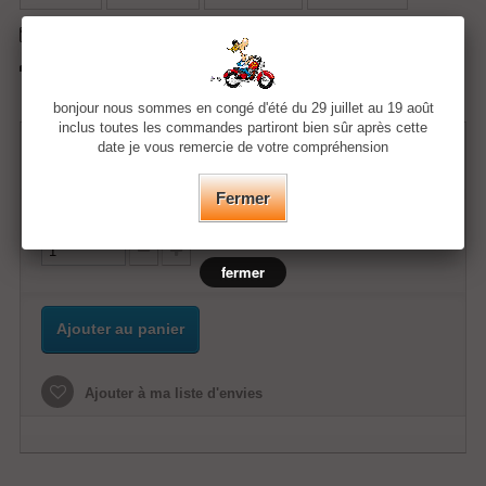
Envoyer à un ami
Imprimer
bonjour nous sommes en congé d'été du 29 juillet au 19 août
inclus toutes les commandes partiront bien sûr après cette
74,39 €
date je vous remercie de votre compréhension
Fermer
Quantité
fermer
Ajouter au panier
Ajouter à ma liste d'envies