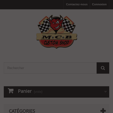
Contactez-nous
Connexion
Panier
(vide)
CATÉGORIES