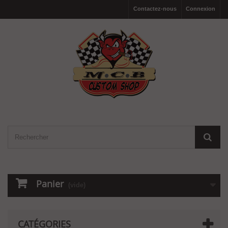
Contactez-nous
Connexion
Panier
(vide)
CATÉGORIES