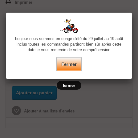
Imprimer
56,35 €
bonjour nous sommes en congé d'été du 29 juillet au 19 août
inclus toutes les commandes partiront bien sûr après cette
Quantité
date je vous remercie de votre compréhension
spécifique
Fermer
fermer
Ajouter au panier
Ajouter à ma liste d'envies