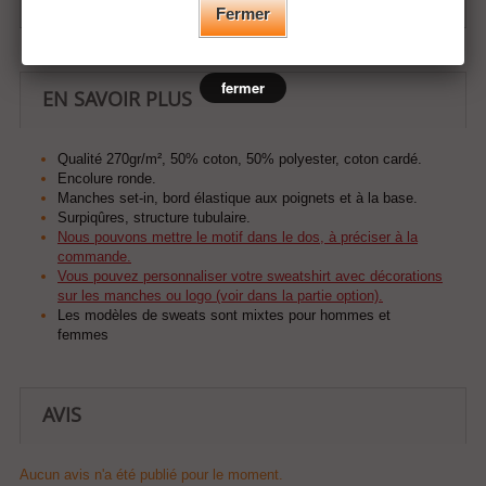
Fermer
fermer
EN SAVOIR PLUS
Qualité 270gr/m², 50% coton, 50% polyester, coton cardé.
Encolure ronde.
Manches set-in, bord élastique aux poignets et à la base.
Surpiqûres, structure tubulaire.
Nous pouvons mettre le motif dans le dos, à préciser à la
commande.
Vous pouvez personnaliser votre sweatshirt avec décorations
sur les manches ou logo (voir dans la partie option).
Les modèles de sweats sont mixtes pour hommes et
femmes
AVIS
Aucun avis n'a été publié pour le moment.