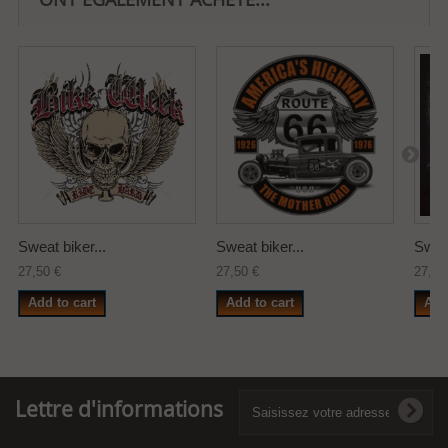
Sweat biker...
Sweat biker...
Sweat
27,50 €
27,50 €
27,50
Add to cart
Add to cart
Add
Lettre d'informations