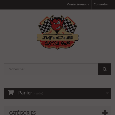
Contactez-nous
Connexion
Panier
(vide)
CATÉGORIES