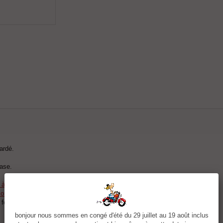
ardé.
base.
r à la commande.
rations sur les manches ou logo (voir dans la partie option).
t femmes
bonjour nous sommes en congé d'été du 29 juillet au 19 août inclus