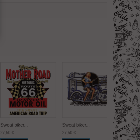
Sweat biker...
Sweat biker...
Sweat bi
27,50 €
27,50 €
27,50 €