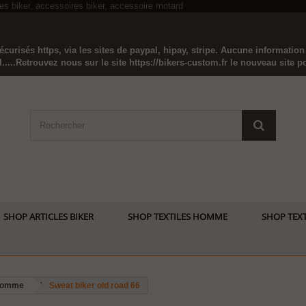
curisés https, via les sites de paypal, hipay, stripe. Aucune informatio
...Retrouvez nous sur le site https://bikers-custom.fr le nouveau site pou
SHOP ARTICLES BIKER
SHOP TEXTILES HOMME
SHOP TEXT
 homme
Sweat biker old road 66