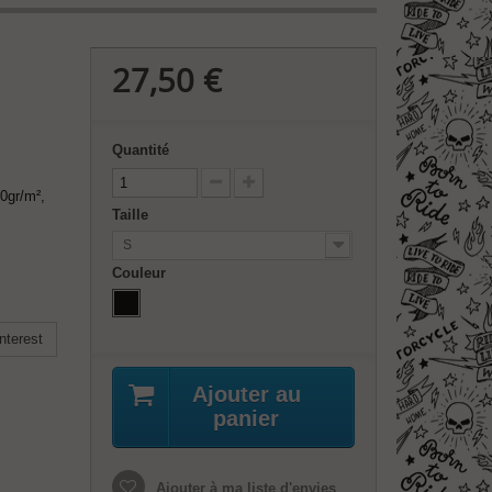
27,50 €
Quantité
0gr/m²,
Taille
S
Couleur
nterest
Ajouter au
panier
Ajouter à ma liste d'envies