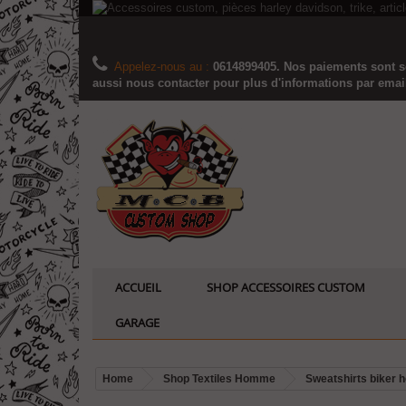
Appelez-nous au :
0614899405. Nos paiements sont sé
aussi nous contacter pour plus d'informations par email..
ACCUEIL
SHOP ACCESSOIRES CUSTOM
GARAGE
Home
Shop Textiles Homme
Sweatshirts biker