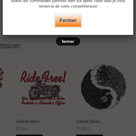
toutes les commandes partiront bien sûr après cette date je vous
remercie de votre compréhension
Fermer
fermer
ATEGORY:
Sweat biker...
Sweat biker...
27,50 €
27,50 €