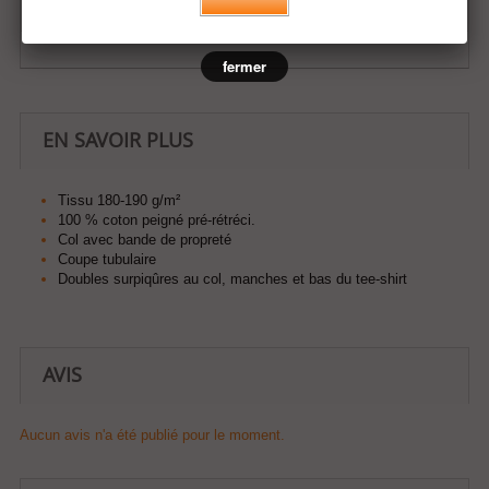
Ajouter à ma liste d'envies
fermer
EN SAVOIR PLUS
Tissu 180-190 g/m²
100 % coton peigné pré-rétréci.
Col avec bande de propreté
Coupe tubulaire
Doubles surpiqûres au col, manches et bas du tee-shirt
AVIS
Aucun avis n'a été publié pour le moment.