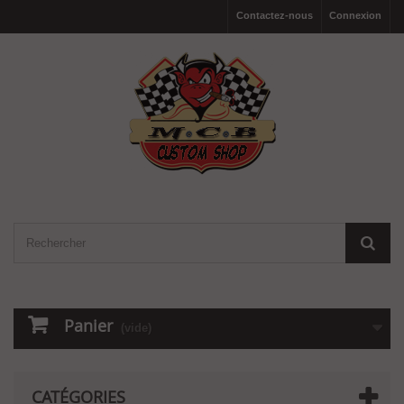
Contactez-nous
Connexion
Panier
(vide)
CATÉGORIES