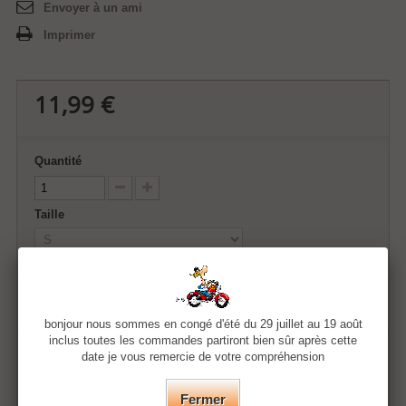
Envoyer à un ami
Imprimer
11,99 €
Quantité
Taille
Couleur
bonjour nous sommes en congé d'été du 29 juillet au 19 août
inclus toutes les commandes partiront bien sûr après cette
date je vous remercie de votre compréhension
Ajouter au panier
Fermer