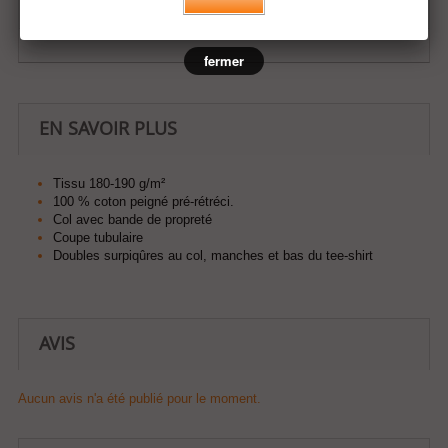
Ajouter à ma liste d'envies
fermer
EN SAVOIR PLUS
Tissu 180-190 g/m²
100 % coton peigné pré-rétréci.
Col avec bande de propreté
Coupe tubulaire
Doubles surpiqûres au col, manches et bas du tee-shirt
AVIS
Aucun avis n'a été publié pour le moment.