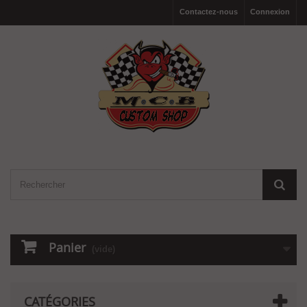
Contactez-nous
Connexion
Panier
(vide)
CATÉGORIES