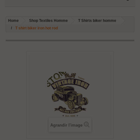
Home
Shop Textiles Homme
T Shirts biker homme
T shirt biker iron hot rod
Agrandir l'image