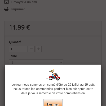
Envoyer à un ami
Imprimer
11,99 €
Quantité
Taille
Couleur
bonjour nous sommes en congé d'été du 29 juillet au 19 août
inclus toutes les commandes partiront bien sûr après cette
date je vous remercie de votre compréhension
Ajouter au panier
Fermer