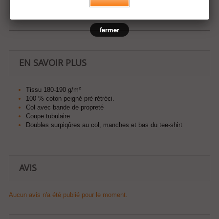
Ajouter à ma liste d'envies
fermer
EN SAVOIR PLUS
Tissu 180-190 g/m²
100 % coton peigné pré-rétréci.
Col avec bande de propreté
Coupe tubulaire
Doubles surpiqûres au col, manches et bas du tee-shirt
AVIS
Aucun avis n'a été publié pour le moment.