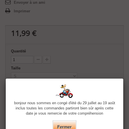
Envoyer à un ami
Imprimer
11,99 €
Quantité
Taille
Couleur
bonjour nous sommes en congé d'été du 29 juillet au 19 août
inclus toutes les commandes partiront bien sûr après cette
date je vous remercie de votre compréhension
Ajouter au panier
Fermer