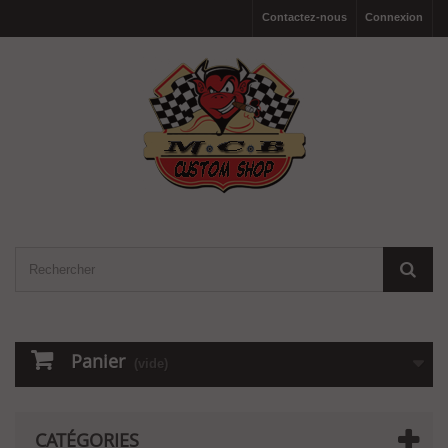
Contactez-nous
Connexion
Panier
(vide)
CATÉGORIES