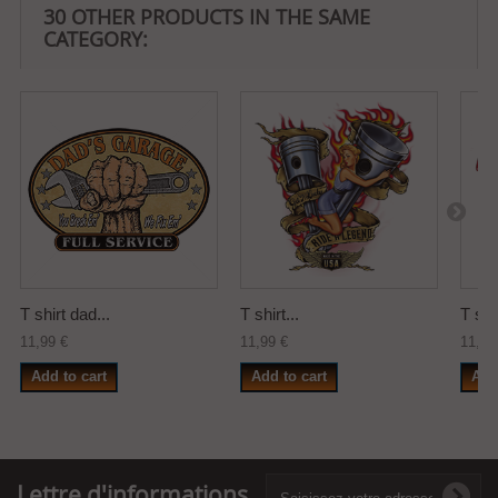
30 OTHER PRODUCTS IN THE SAME
CATEGORY:
T shirt dad...
T shirt...
T shir
11,99 €
11,99 €
11,99
Add to cart
Add to cart
Add
Lettre d'informations