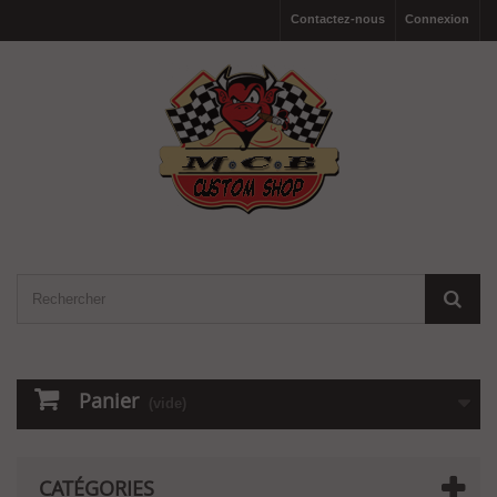
Contactez-nous
Connexion
Panier
(vide)
CATÉGORIES