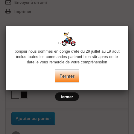
Envoyer à un ami
Imprimer
11,99 €
bonjour nous sommes en congé d'été du 29 juillet au 19 août
Quantité
inclus toutes les commandes partiront bien sûr après cette
date je vous remercie de votre compréhension
Taille
Fermer
Couleur
fermer
Ajouter au panier