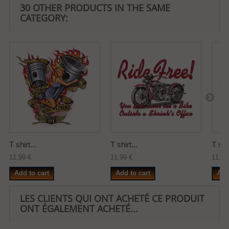
30 OTHER PRODUCTS IN THE SAME
CATEGORY:
T shirt...
T shirt...
T shir
11,99 €
11,99 €
11,99
Add to cart
Add to cart
Add
LES CLIENTS QUI ONT ACHETÉ CE PRODUIT
ONT ÉGALEMENT ACHETÉ...