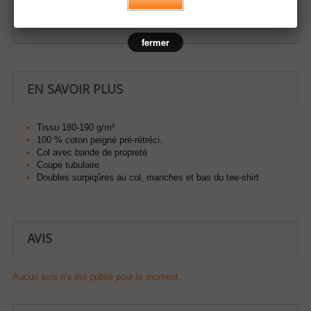
Ajouter à ma liste d'envies
fermer
EN SAVOIR PLUS
Tissu 180-190 g/m²
100 % coton peigné pré-rétréci.
Col avec bande de propreté
Coupe tubulaire
Doubles surpiqûres au col, manches et bas du tee-shirt
AVIS
Aucun avis n'a été publié pour le moment.