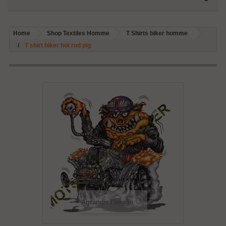
Home
Shop Textiles Homme
T Shirts biker homme
T shirt biker hot rod pig
Agrandir l'image