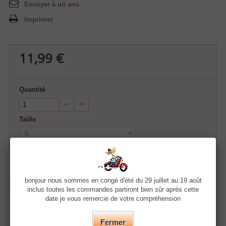
Envoyer à un ami
Imprimer
11,99 €
Quantité
Taille
Couleur
bonjour nous sommes en congé d'été du 29 juillet au 19 août
inclus toutes les commandes partiront bien sûr après cette
date je vous remercie de votre compréhension
Ajouter au panier
Fermer