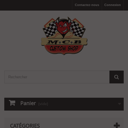
Contactez-nous
Connexion
Panier
(vide)
CATÉGORIES