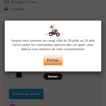
Envoyer à un ami
Imprimer
11,99 €
bonjour nous sommes en congé d'été du 29 juillet au 19 août
Quantité
inclus toutes les commandes partiront bien sûr après cette
date je vous remercie de votre compréhension
Taille
Fermer
Couleur
fermer
Ajouter au panier