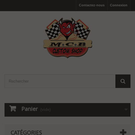
Contactez-nous
Connexion
Panier
(vide)
CATÉGORIES