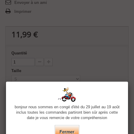
Envoyer à un ami
Imprimer
11,99 €
Quantité
Taille
Couleur
bonjour nous sommes en congé d'été du 29 juillet au 19 août
inclus toutes les commandes partiront bien sûr après cette
date je vous remercie de votre compréhension
Ajouter au panier
Fermer