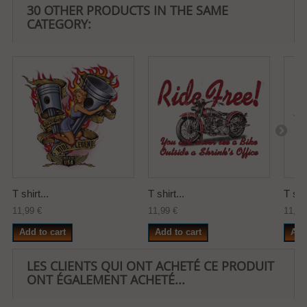
30 OTHER PRODUCTS IN THE SAME
CATEGORY:
T shirt...
T shirt...
T shir
11,99 €
11,99 €
11,99
Add to cart
Add to cart
Add
LES CLIENTS QUI ONT ACHETÉ CE PRODUIT
ONT ÉGALEMENT ACHETÉ...