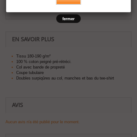
Ajouter à ma liste d'envies
fermer
EN SAVOIR PLUS
Tissu 180-190 g/m²
100 % coton peigné pré-rétréci.
Col avec bande de propreté
Coupe tubulaire
Doubles surpiqûres au col, manches et bas du tee-shirt
AVIS
Aucun avis n'a été publié pour le moment.