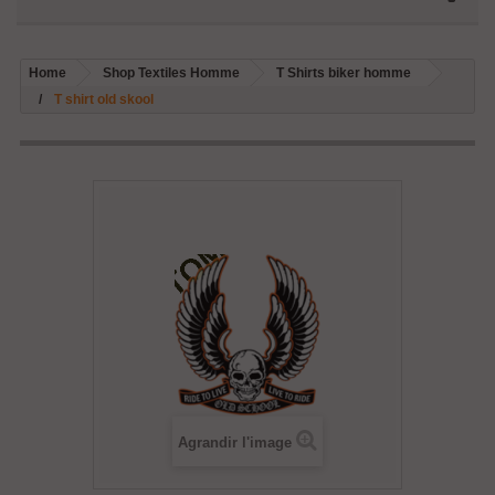
Home
Shop Textiles Homme
T Shirts biker homme
T shirt old skool
Agrandir l'image