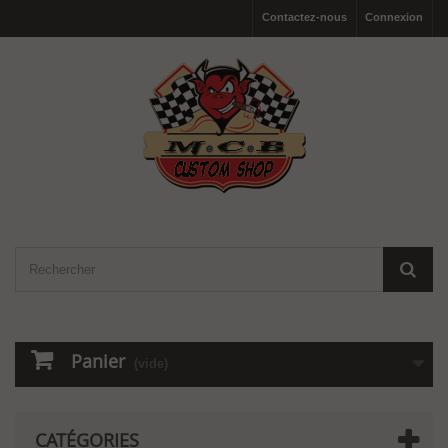
Contactez-nous
Connexion
Panier
(vide)
CATÉGORIES