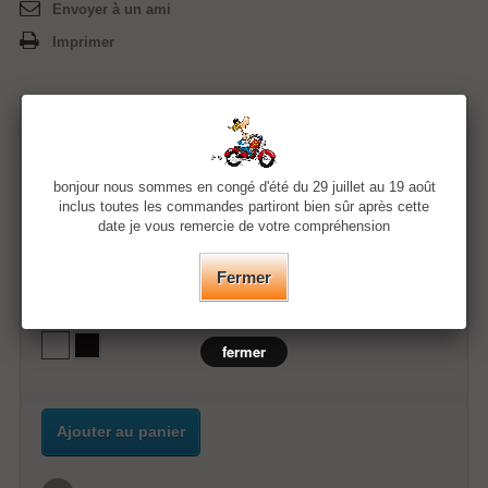
Envoyer à un ami
Imprimer
11,99 €
bonjour nous sommes en congé d'été du 29 juillet au 19 août
Quantité
inclus toutes les commandes partiront bien sûr après cette
date je vous remercie de votre compréhension
Taille
Fermer
Couleur
fermer
Ajouter au panier