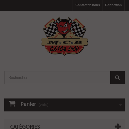
Contactez-nous
Connexion
Panier
(vide)
CATÉGORIES