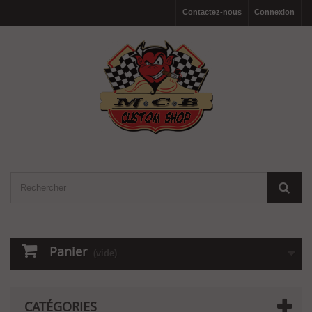
Contactez-nous
Connexion
Panier
(vide)
CATÉGORIES