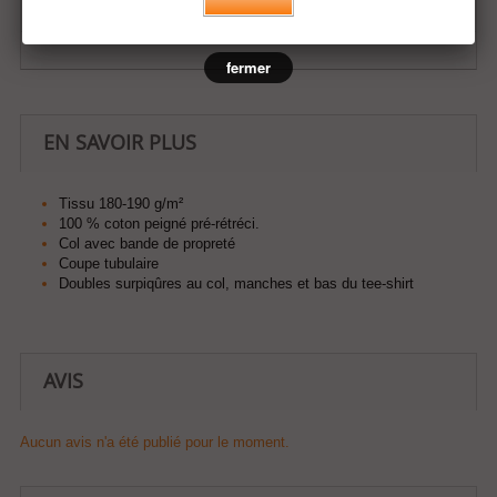
Ajouter à ma liste d'envies
fermer
EN SAVOIR PLUS
Tissu 180-190 g/m²
100 % coton peigné pré-rétréci.
Col avec bande de propreté
Coupe tubulaire
Doubles surpiqûres au col, manches et bas du tee-shirt
AVIS
Aucun avis n'a été publié pour le moment.