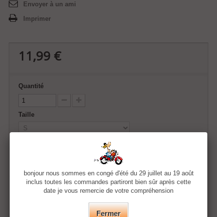
Envoyer à un ami
Imprimer
11,99 €
Quantité
Taille
Couleur
bonjour nous sommes en congé d'été du 29 juillet au 19 août
inclus toutes les commandes partiront bien sûr après cette
date je vous remercie de votre compréhension
Ajouter au panier
Fermer